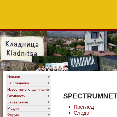
Новини
За Кладница
Известните кладничани
SPECTRUMNE
Околности
Забавления
Преглед
Медия
Следа
Форум