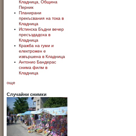
Кладница, Община
Перник
Планирани
прекъсвания на тока в
Кладница
Истинска Бъдни вечер
пресъздадоха в
Кладница
Кражба на гуми и
електрожен е
извършена в Кладница
Антонио Бандерас
снима филм в
Кладница
още
Случайни снимки