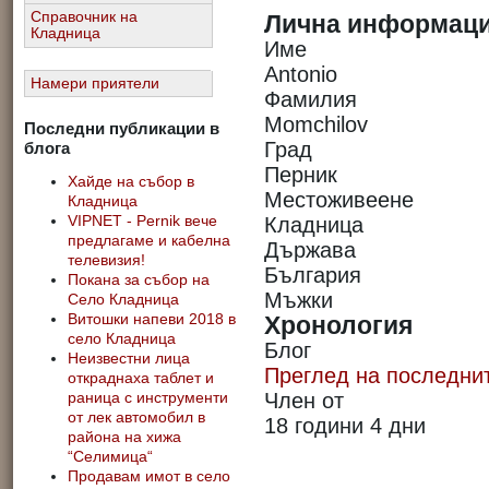
Справочник на
Лична информац
Кладница
Име
Antonio
Намери приятели
Фамилия
Momchilov
Последни публикации в
Град
блога
Перник
Хайде на събор в
Местоживеене
Кладница
Кладница
VIPNET - Pernik вече
предлагаме и кабелна
Държава
телевизия!
България
Покана за събор на
Мъжки
Село Кладница
Хронология
Витошки напеви 2018 в
село Кладница
Блог
Неизвестни лица
Преглед на последнит
откраднаха таблет и
Член от
раница с инструменти
от лек автомобил в
18 години 4 дни
района на хижа
“Селимица“
Продавам имот в село