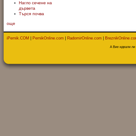
Нагло сечене на
дървета
Търся почва
още
iPernik.COM
|
PernikOnline.com
|
RadomirOnline.com
|
BreznikOnline.c
А Вие идвали ли