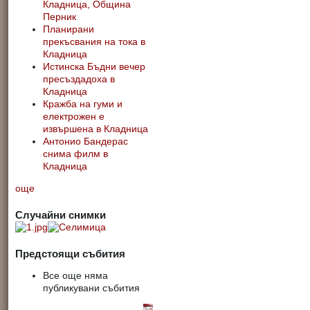
Кладница, Община
Перник
Планирани
прекъсвания на тока в
Кладница
Истинска Бъдни вечер
пресъздадоха в
Кладница
Кражба на гуми и
електрожен е
извършена в Кладница
Антонио Бандерас
снима филм в
Кладница
още
Случайни снимки
Предстоящи събития
Все още няма
публикувани събития