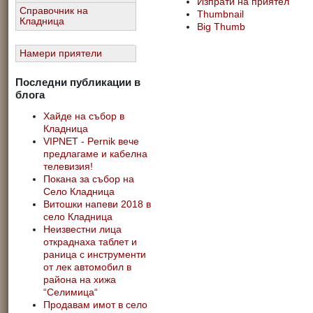
Изпрати на приятел
Справочник на
Thumbnail
Кладница
Big Thumb
Намери приятели
Последни публикации в
блога
Хайде на събор в
Кладница
VIPNET - Pernik вече
предлагаме и кабелна
телевизия!
Покана за събор на
Село Кладница
Витошки напеви 2018 в
село Кладница
Неизвестни лица
откраднаха таблет и
раница с инструменти
от лек автомобил в
района на хижа
“Селимица“
Продавам имот в село