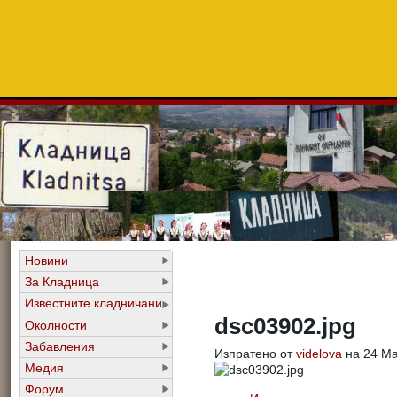
Новини
За Кладница
Известните кладничани
dsc03902.jpg
Околности
Забавления
Изпратено от
videlova
на 24 Мар
Медия
Форум