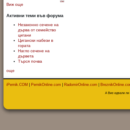
Виж още
Активни теми във форума
Незаконно сечене на
дърва от семейство
цигани
Цигански набези в
гората
Нагло сечене на
дървета
Търся почва
още
iPernik.COM
|
PernikOnline.com
|
RadomirOnline.com
|
BreznikOnline.c
А Вие идвали ли