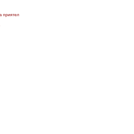
а приятел
b