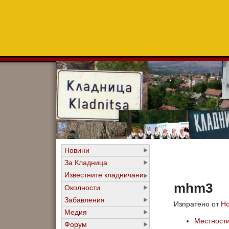
Новини
За Кладница
Известните кладничани
mhm3
Околности
Забавления
Изпратено от
Ho
Медия
Местност
Форум