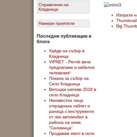
Справочник на
Кладница
Изпрати н
Thumbnail
Намери приятели
Big Thum
Последни публикации в
блога
Хайде на събор в
Кладница
VIPNET - Pernik вече
предлагаме и кабелна
телевизия!
Покана за събор на
Село Кладница
Витошки напеви 2018 в
село Кладница
Неизвестни лица
откраднаха таблет и
раница с инструменти
от лек автомобил в
района на хижа
“Селимица“
Продавам имот в село