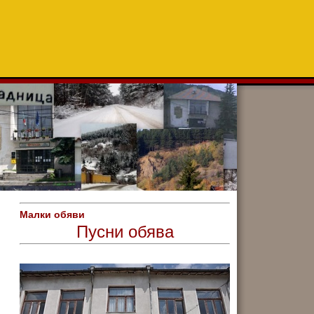
Малки обяви
Пусни обява