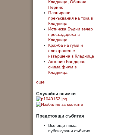
Кладница, Община
Перник
Планирани
прекъсвания на тока в
Кладница
Истинска Бъдни вечер
пресъздадоха в
Кладница
Кражба на гуми и
електрожен е
извършена в Кладница
Антонио Бандерас
снима филм в
Кладница
още
Случайни снимки
Предстоящи събития
Все още няма
публикувани събития