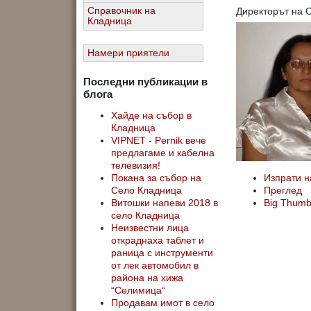
Директорът на 
Справочник на
Кладница
Намери приятели
Последни публикации в
блога
Хайде на събор в
Кладница
VIPNET - Pernik вече
предлагаме и кабелна
телевизия!
Изпрати н
Покана за събор на
Преглед
Село Кладница
Big Thum
Витошки напеви 2018 в
село Кладница
Неизвестни лица
откраднаха таблет и
раница с инструменти
от лек автомобил в
района на хижа
“Селимица“
Продавам имот в село