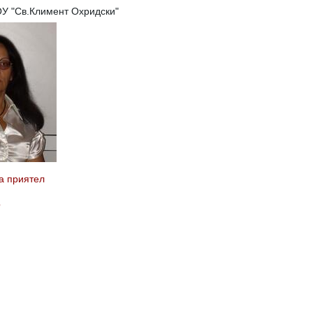
ОУ "Св.Климент Охридски"
а приятел
b