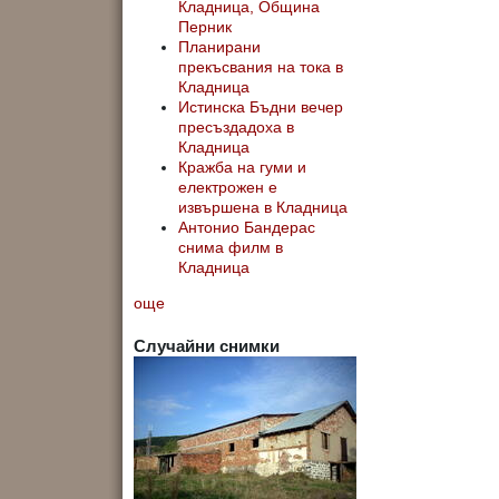
Кладница, Община
Перник
Планирани
прекъсвания на тока в
Кладница
Истинска Бъдни вечер
пресъздадоха в
Кладница
Кражба на гуми и
електрожен е
извършена в Кладница
Антонио Бандерас
снима филм в
Кладница
още
Случайни снимки