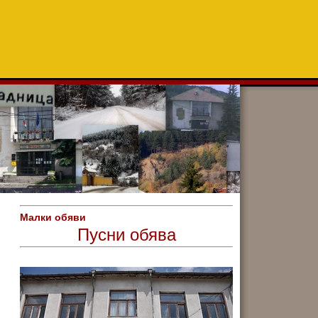
Малки обяви
Пусни обява