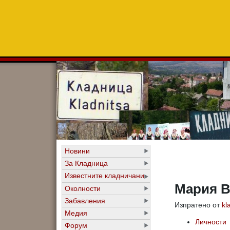
Новини
За Кладница
Известните кладничани
Мария 
Околности
Забавления
Изпратено от
kl
Медия
Личности
Форум