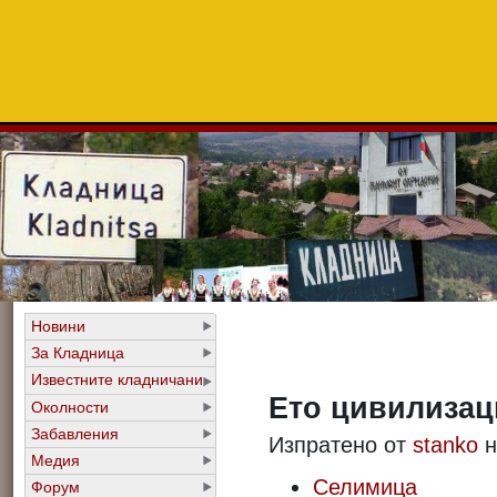
Новини
За Кладница
Известните кладничани
Ето цивилизац
Околности
Забавления
Изпратено от
stanko
н
Медия
Селимица
Форум