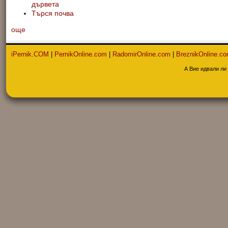
дървета
Търся почва
още
iPernik.COM
|
PernikOnline.com
|
RadomirOnline.com
|
BreznikOnline.c
А Вие идвали ли