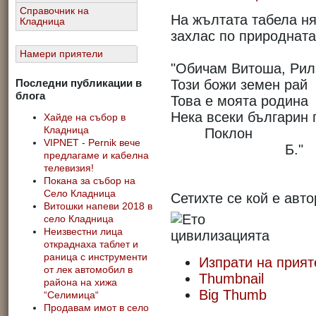
Справочник на
На жълтата табела ня
Кладница
захлас по природната
Намери приятели
"Обичам Витоша, Рил
Последни публикации в
Този божи земен рай
блога
Това е моята родина
Нека всеки българин г
Хайде на събор в
Кладница
Поклон
VIPNET - Pernik вече
Б."
предлагаме и кабелна
телевизия!
Покана за събор на
Село Кладница
Сетихте се кой е авто
Витошки напеви 2018 в
село Кладница
Неизвестни лица
откраднаха таблет и
раница с инструменти
Изпрати на прият
от лек автомобил в
Thumbnail
района на хижа
Big Thumb
“Селимица“
Продавам имот в село