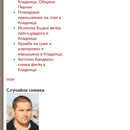
Кладница, Община
Перник
Планирани
прекъсвания на тока в
Кладница
Истинска Бъдни вечер
пресъздадоха в
Кладница
Кражба на гуми и
електрожен е
извършена в Кладница
Антонио Бандерас
снима филм в
Кладница
още
Случайни снимки