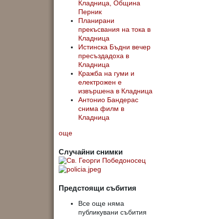
Кладница, Община
Перник
Планирани
прекъсвания на тока в
Кладница
Истинска Бъдни вечер
пресъздадоха в
Кладница
Кражба на гуми и
електрожен е
извършена в Кладница
Антонио Бандерас
снима филм в
Кладница
още
Случайни снимки
Предстоящи събития
Все още няма
публикувани събития