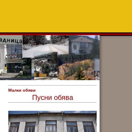
Малки обяви
Пусни обява