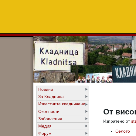
Новини
За Кладница
Известните кладничани
От висо
Околности
Забавления
Изпратено от
st
Медия
Селото
Форум