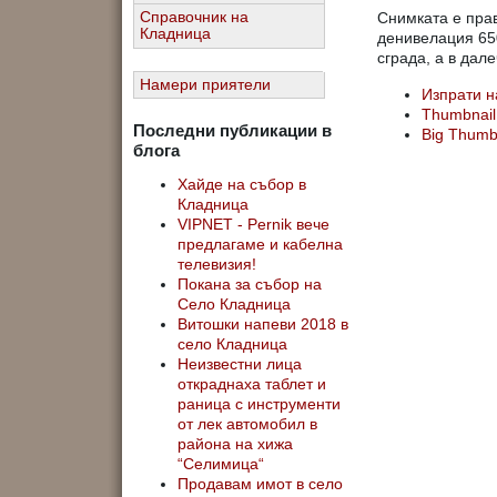
Снимката е прав
Справочник на
Кладница
денивелация 650
сграда, а в дал
Намери приятели
Изпрати н
Thumbnail
Последни публикации в
Big Thum
блога
Хайде на събор в
Кладница
VIPNET - Pernik вече
предлагаме и кабелна
телевизия!
Покана за събор на
Село Кладница
Витошки напеви 2018 в
село Кладница
Неизвестни лица
откраднаха таблет и
раница с инструменти
от лек автомобил в
района на хижа
“Селимица“
Продавам имот в село