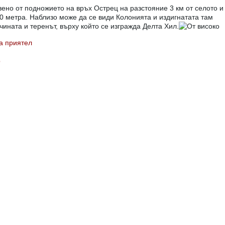
ено от подножието на връх Острец на разстояние 3 км от селото и
 метра. Наблизо може да се види Колонията и издигнатата там
ечината и теренът, върху който се изгражда Делта Хил.
а приятел
b