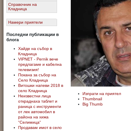
Справочник на
Кладница
Намери приятели
Последни публикации в
блога
Хайде на събор в
Кладница
VIPNET - Pernik вече
предлагаме и кабелна
телевизия!
Покана за събор на
Село Кладница
Витошки напеви 2018 в
село Кладница
Изпрати на приятел
Неизвестни лица
Thumbnail
откраднаха таблет и
Big Thumb
раница с инструменти
от лек автомобил в
района на хижа
“Селимица“
Продавам имот в село