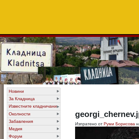
Новини
За Кладница
Известните кладничани
georgi_chernev.
Околности
Забавления
Изпратено от
Руми Борисова
н
Медия
Форум