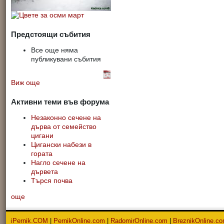
Предстоящи събития
Все още няма
публикувани събития
Виж още
Активни теми във форума
Незаконно сечене на
дърва от семейство
цигани
Цигански набези в
гората
Нагло сечене на
дървета
Търся почва
още
iPernik.COM
|
PernikOnline.com
|
RadomirOnline.com
|
BreznikOnline.c