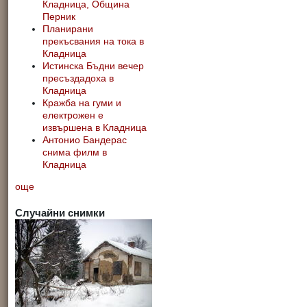
Кладница, Община
Перник
Планирани
прекъсвания на тока в
Кладница
Истинска Бъдни вечер
пресъздадоха в
Кладница
Кражба на гуми и
електрожен е
извършена в Кладница
Антонио Бандерас
снима филм в
Кладница
още
Случайни снимки