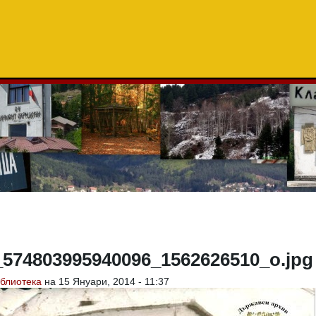
_574803995940096_1562626510_o.jpg
блиотека
на 15 Януари, 2014 - 11:37