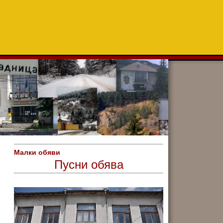
Малки обяви
Пусни обява