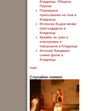
Кладница, Община
Перник
Планирани
прекъсвания на тока в
Кладница
Истинска Бъдни вечер
пресъздадоха в
Кладница
Кражба на гуми и
електрожен е
извършена в Кладница
Антонио Бандерас
снима филм в
Кладница
още
Случайни снимки