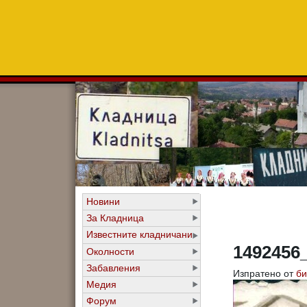
Новини
За Кладница
Известните кладничани
1492456
Околности
Забавления
Изпратено от
би
Медия
Форум