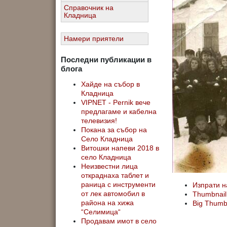
Справочник на
Кладница
Намери приятели
Последни публикации в
блога
Хайде на събор в
Кладница
VIPNET - Pernik вече
предлагаме и кабелна
телевизия!
Покана за събор на
Село Кладница
Витошки напеви 2018 в
село Кладница
Неизвестни лица
откраднаха таблет и
Изпрати н
раница с инструменти
Thumbnail
от лек автомобил в
Big Thum
района на хижа
“Селимица“
Продавам имот в село