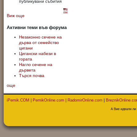
публикувани събития
Виж още
Активни теми във форума
Незаконно сечене на
дърва от семейство
цигани
Цигански набези в
гората
Нагло сечене на
дървета
Търся почва
още
iPernik.COM
|
PernikOnline.com
|
RadomirOnline.com
|
BreznikOnline.c
А Вие идвали ли