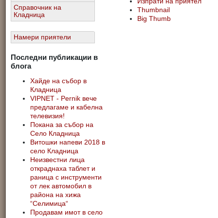
Изпрати на приятел
Справочник на
Thumbnail
Кладница
Big Thumb
Намери приятели
Последни публикации в
блога
Хайде на събор в
Кладница
VIPNET - Pernik вече
предлагаме и кабелна
телевизия!
Покана за събор на
Село Кладница
Витошки напеви 2018 в
село Кладница
Неизвестни лица
откраднаха таблет и
раница с инструменти
от лек автомобил в
района на хижа
“Селимица“
Продавам имот в село