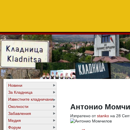
Новини
За Кладница
Известните кладничани
Антонио Момч
Околности
Забавления
Изпратено от
stanko
на 28 Септ
Медия
Форум