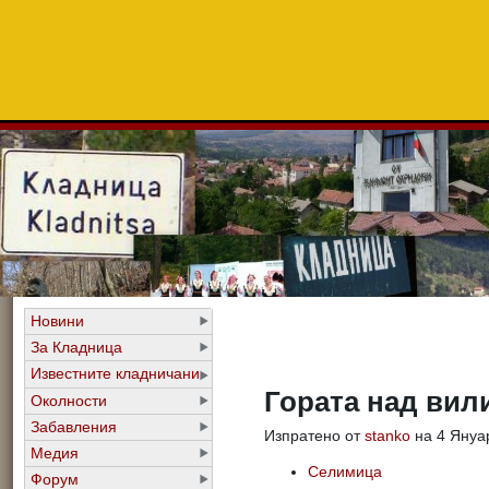
Новини
За Кладница
Известните кладничани
Гората над вил
Околности
Забавления
Изпратено от
stanko
на 4 Януар
Медия
Селимица
Форум