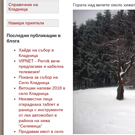
Гората над вилите около хижат
Справочник на
Кладница
Намери приятели
Последни публикации в
блога
Хайде на събор в
Кладница
VIPNET - Pernik вече
предлагаме и кабелна
телевизия!
Покана за събор на
Село Кладница
Витошки напеви 2018 в
село Кладница
Неизвестни лица
откраднаха таблет и
раница с инструменти
от лек автомобил в
района на хижа
“Селимица“
Продавам имот в село