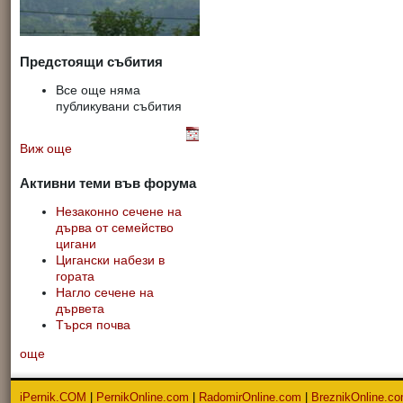
Предстоящи събития
Все още няма
публикувани събития
Виж още
Активни теми във форума
Незаконно сечене на
дърва от семейство
цигани
Цигански набези в
гората
Нагло сечене на
дървета
Търся почва
още
iPernik.COM
|
PernikOnline.com
|
RadomirOnline.com
|
BreznikOnline.c