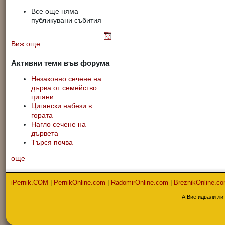
Все още няма
публикувани събития
Виж още
Активни теми във форума
Незаконно сечене на
дърва от семейство
цигани
Цигански набези в
гората
Нагло сечене на
дървета
Търся почва
още
iPernik.COM
|
PernikOnline.com
|
RadomirOnline.com
|
BreznikOnline.c
А Вие идвали ли