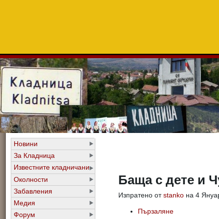
Новини
За Кладница
Известните кладничани
Баща с дете и Ч
Околности
Забавления
Изпратено от
stanko
на 4 Януар
Медия
Пързаляне
Форум