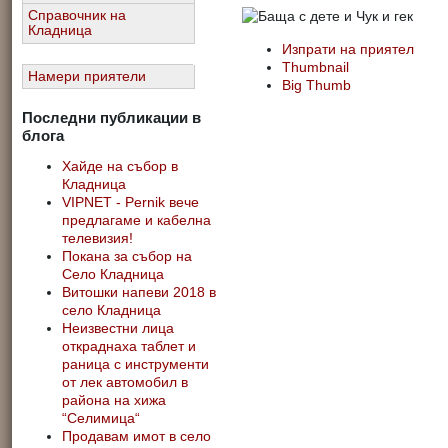
Справочник на
Кладница
Изпрати на приятел
Thumbnail
Намери приятели
Big Thumb
Последни публикации в
блога
Хайде на събор в
Кладница
VIPNET - Pernik вече
предлагаме и кабелна
телевизия!
Покана за събор на
Село Кладница
Витошки напеви 2018 в
село Кладница
Неизвестни лица
откраднаха таблет и
раница с инструменти
от лек автомобил в
района на хижа
“Селимица“
Продавам имот в село