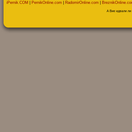
iPernik.COM
|
PernikOnline.com
|
RadomirOnline.com
|
BreznikOnline.c
А Вие идвали ли