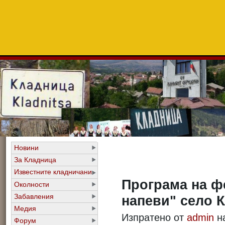
Новини
За Кладница
Известните кладничани
Програма на ф
Околности
Забавления
напеви" село 
Медия
Изпратено от
admin
на
Форум