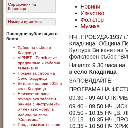
Справочник на
Новини
Кладница
Изкуство
Фолклор
Намери приятели
Музика
Последни публикации в
НЧ „ПРОБУДА-1937 г.
блога
Кладница, Община Пе
Хайде на събор в
Култура Ви канят на 
Кладница
фолклорен събор "
VIPNET - Pernik вече
предлагаме и кабелна
Начало: 9.30 часа н
телевизия!
в
село Кладница
Покана за събор на
Село Кладница
ЗАПОВЯДАЙТЕ!
Витошки напеви 2018 в
ПРОГРАМА НА ФЕСТ
село Кладница
Неизвестни лица
09.30 - 09.40 ОТКРИ
откраднаха таблет и
раница с инструменти
09.40 - 09.50 НЧ „ИС
от лек автомобил в
09.50 - 10.15 НЧ „В.
района на хижа
10.15 - 10.35 НЧ „П
“Селимица“
Продавам имот в село
10.35 - 10.50 НЧ"ХР