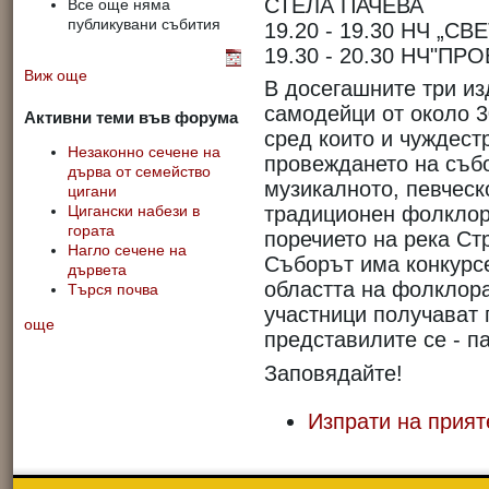
СТЕЛА ПАЧЕВА
Все още няма
публикувани събития
19.20 - 19.30 НЧ „С
19.30 - 20.30 НЧ"ПР
Виж още
В досегашните три из
самодейци от около 3
Активни теми във форума
сред които и чуждест
Незаконно сечене на
провеждането на събо
дърва от семейство
музикалното, певческ
цигани
традиционен фолклор
Цигански набези в
гората
поречието на река Ст
Нагло сечене на
Съборът има конкурсе
дървета
областта на фолклор
Търся почва
участници получават 
още
представилите се - п
Заповядайте!
Изпрати на прият