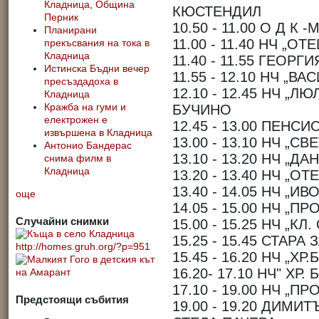
Кладница, Община
КЮСТЕНДИЛ
Перник
10.50 - 11.00 О Д К
Планирани
11.00 - 11.40 НЧ „О
прекъсвания на тока в
Кладница
11.40 - 11.55 ГЕОР
Истинска Бъдни вечер
11.55 - 12.10 НЧ „В
пресъздадоха в
12.10 - 12.45 НЧ „Л
Кладница
БУЧИНО
Кражба на гуми и
електрожен е
12.45 - 13.00 ПЕНС
извършена в Кладница
13.00 - 13.10 НЧ „С
Антонио Бандерас
13.10 - 13.20 НЧ „Д
снима филм в
Кладница
13.20 - 13.40 НЧ „О
13.40 - 14.05 НЧ „И
още
14.05 - 15.00 НЧ „П
Случайни снимки
15.00 - 15.25 НЧ „К
15.25 - 15.45 СТАРА
15.45 - 16.20 НЧ „Х
16.20- 17.10 НЧ" ХР
17.10 - 19.00 НЧ „П
Предстоящи събития
19.00 - 19.20 ДИМИ