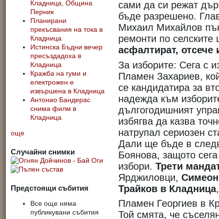
Кладница, Община
сами да си режат дър
Перник
бъде разрешено. Гла
Планирани
Михаил Михайлов пък 
прекъсвания на тока в
ремонти по селските
Кладница
Истинска Бъдни вечер
асфалтират, отсече
пресъздадоха в
За изборите: Сега с 
Кладница
Кражба на гуми и
Пламен Захариев, кой
електрожен е
се кандидатира за вто
извършена в Кладница
надежда към изборите
Антонио Бандерас
дългогодишният упра
снима филм в
Кладница
избягва да казва точн
натрупал сериозен ста
още
Дали ще бъде в след
Случайни снимки
Боянова, защото сега
избори.
Трети манда
Ярджиловци,
Симеон
Трайков в Кладница
Предстоящи събития
Пламен Георгиев в Кр
Все още няма
публикувани събития
Той смята, че съселя