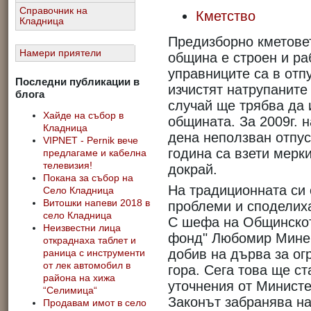
Справочник на
Кметство
Кладница
Предизборно кметове
Намери приятели
община е строен и ра
управниците са в отпу
Последни публикации в
изчистят натрупаните
блога
случай ще трябва да 
Хайде на събор в
общината. За 2009г. 
Кладница
дена неползван отпуск
VIPNET - Pernik вече
година са взети мерк
предлагаме и кабелна
телевизия!
докрай.
Покана за събор на
На традиционната си 
Село Кладница
Витошки напеви 2018 в
проблеми и споделих
село Кладница
С шефа на Общинскот
Неизвестни лица
фонд" Любомир Мине
откраднаха таблет и
добив на дърва за ог
раница с инструменти
от лек автомобил в
гора. Сега това ще ст
района на хижа
уточнения от Министе
“Селимица“
Законът забранява на
Продавам имот в село