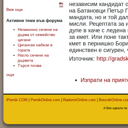
независим кандидат о
на Батановци Петър П
Виж още
мандата, но и той да
Активни теми във форума
мисли. Рецептата за 
дупе в каче с ледена
Незаконно сечене на
дърва от семейство
за кмет. Или поне та
цигани
кмет в пернишко Бор
Цигански набези в
единствен е сигурен, 
гората
Нагло сечене на
Източник:
http://grads
дървета
Търся почва
още
Изпрати на прият
iPernik.COM
|
PernikOnline.com
|
RadomirOnline.com
|
BreznikOnline.c
А Вие идвали ли