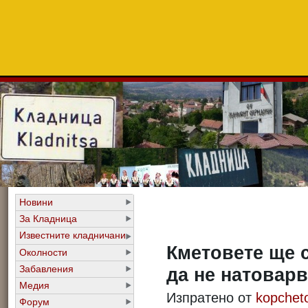
Новини
За Кладница
Известните кладничани
Кметовете ще с
Околности
Забавления
да не натовар
Медия
Изпратено от
kopchet
Форум