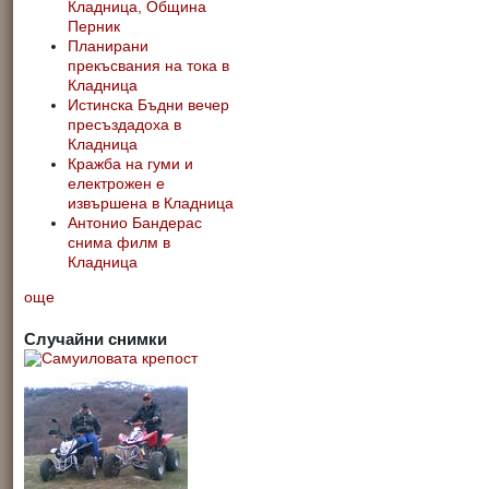
Кладница, Община
Перник
Планирани
прекъсвания на тока в
Кладница
Истинска Бъдни вечер
пресъздадоха в
Кладница
Кражба на гуми и
електрожен е
извършена в Кладница
Антонио Бандерас
снима филм в
Кладница
още
Случайни снимки