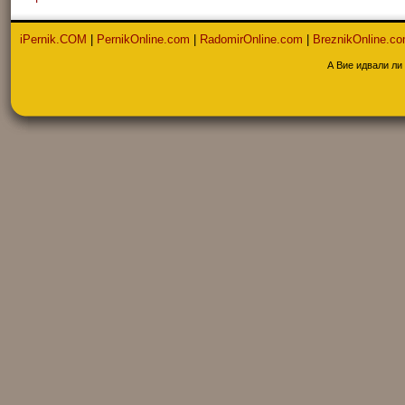
iPernik.COM
|
PernikOnline.com
|
RadomirOnline.com
|
BreznikOnline.c
А Вие идвали ли