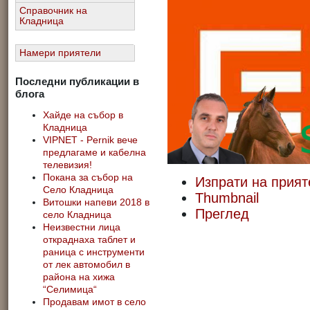
Справочник на
Кладница
Намери приятели
Последни публикации в
блога
Хайде на събор в
Кладница
VIPNET - Pernik вече
предлагаме и кабелна
телевизия!
Покана за събор на
Изпрати на прият
Село Кладница
Thumbnail
Витошки напеви 2018 в
Преглед
село Кладница
Неизвестни лица
откраднаха таблет и
раница с инструменти
от лек автомобил в
района на хижа
“Селимица“
Продавам имот в село