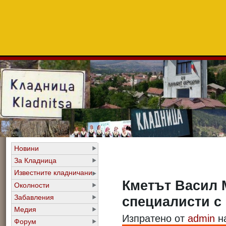
Новини
За Кладница
Известните кладничани
Кметът Васил 
Околности
Забавления
специалисти с 
Медия
Изпратено от
admin
на
Форум