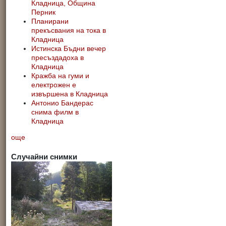
Кладница, Община
Перник
Планирани
прекъсвания на тока в
Кладница
Истинска Бъдни вечер
пресъздадоха в
Кладница
Кражба на гуми и
електрожен е
извършена в Кладница
Антонио Бандерас
снима филм в
Кладница
още
Случайни снимки