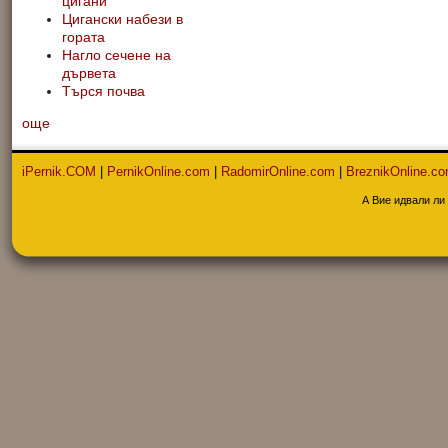
цигани
Цигански набези в
гората
Нагло сечене на
дървета
Търся почва
още
iPernik.COM
|
PernikOnline.com
|
RadomirOnline.com
|
BreznikOnline.c
А Вие идвали ли