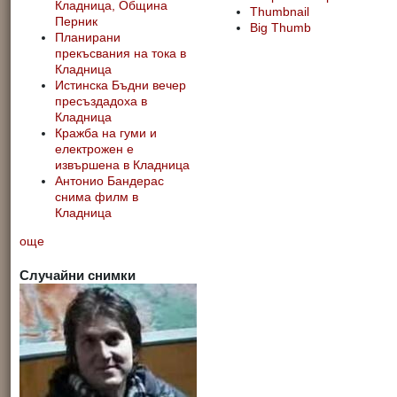
Кладница, Община
Thumbnail
Перник
Big Thumb
Планирани
прекъсвания на тока в
Кладница
Истинска Бъдни вечер
пресъздадоха в
Кладница
Кражба на гуми и
електрожен е
извършена в Кладница
Антонио Бандерас
снима филм в
Кладница
още
Случайни снимки