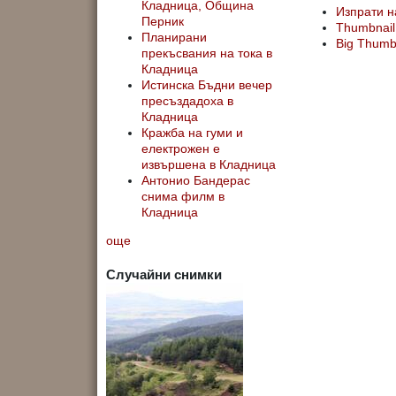
Кладница, Община
Изпрати н
Перник
Thumbnail
Планирани
Big Thum
прекъсвания на тока в
Кладница
Истинска Бъдни вечер
пресъздадоха в
Кладница
Кражба на гуми и
електрожен е
извършена в Кладница
Антонио Бандерас
снима филм в
Кладница
още
Случайни снимки