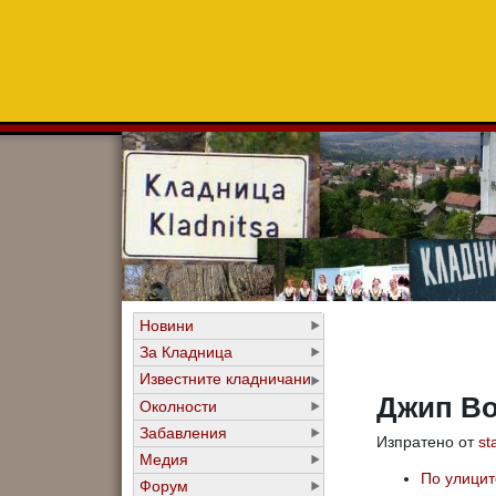
Новини
За Кладница
Известните кладничани
Джип Во
Околности
Забавления
Изпратено от
st
Медия
По улицит
Форум