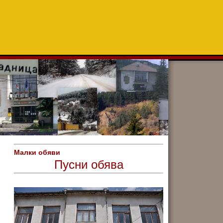
Малки обяви
Пусни обява