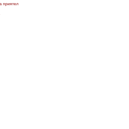
а приятел
b