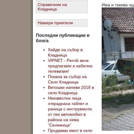
Има и такива чу
Справочник на
Кладница
Намери приятели
Последни публикации в
блога
Хайде на събор в
Кладница
VIPNET - Pernik вече
предлагаме и кабелна
телевизия!
Покана за събор на
Село Кладница
Витошки напеви 2018 в
село Кладница
Неизвестни лица
откраднаха таблет и
раница с инструменти
от лек автомобил в
района на хижа
“Селимица“
Продавам имот в село