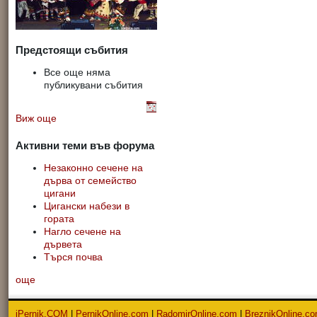
Предстоящи събития
Все още няма
публикувани събития
Виж още
Активни теми във форума
Незаконно сечене на
дърва от семейство
цигани
Цигански набези в
гората
Нагло сечене на
дървета
Търся почва
още
iPernik.COM
|
PernikOnline.com
|
RadomirOnline.com
|
BreznikOnline.c