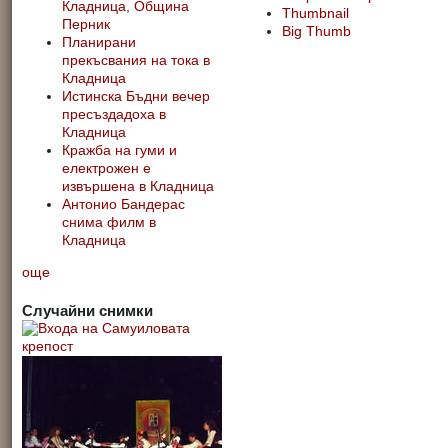
Кладница, Община
Thumbnail
Перник
Big Thumb
Планирани
прекъсвания на тока в
Кладница
Истинска Бъдни вечер
пресъздадоха в
Кладница
Кражба на гуми и
електрожен е
извършена в Кладница
Антонио Бандерас
снима филм в
Кладница
още
Случайни снимки