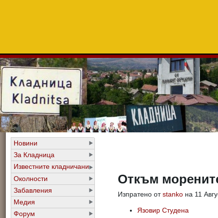
Новини
За Кладница
Известните кладничани
Откъм морените
Околности
Забавления
Изпратено от
stanko
на 11 Авгу
Медия
Язовир Студена
Форум