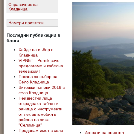
Справочник на
Кладница
Намери приятели
Последни публикации в
блога
Хайде на събор в
Кладница
VIPNET - Pernik вече
предлагаме и кабелна
телевизия!
Покана за събор на
Село Кладница
Витошки напеви 2018 в
село Кладница
Неизвестни лица
откраднаха таблет и
раница с инструменти
от лек автомобил в
района на хижа
“Селимица“
Продавам имот в село
Изпрати на приятел