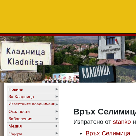
Новини
За Кладница
Известните кладничани
Връх Селимица
Околности
Забавления
Изпратено от
stanko
н
Медия
Връх Селимица
Форум