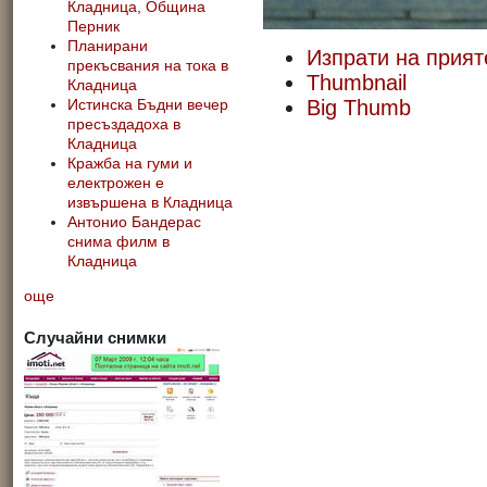
Кладница, Община
Перник
Планирани
Изпрати на прият
прекъсвания на тока в
Thumbnail
Кладница
Big Thumb
Истинска Бъдни вечер
пресъздадоха в
Кладница
Кражба на гуми и
електрожен е
извършена в Кладница
Антонио Бандерас
снима филм в
Кладница
още
Случайни снимки