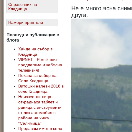
Справочник на
Не е много ясна сним
Кладница
друга.
Намери приятели
Последни публикации в
блога
Хайде на събор в
Кладница
VIPNET - Pernik вече
предлагаме и кабелна
телевизия!
Покана за събор на
Село Кладница
Витошки напеви 2018 в
село Кладница
Неизвестни лица
откраднаха таблет и
раница с инструменти
от лек автомобил в
района на хижа
“Селимица“
Продавам имот в село