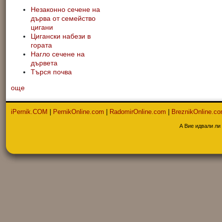
Незаконно сечене на
дърва от семейство
цигани
Цигански набези в
гората
Нагло сечене на
дървета
Търся почва
още
iPernik.COM
|
PernikOnline.com
|
RadomirOnline.com
|
BreznikOnline.c
А Вие идвали ли